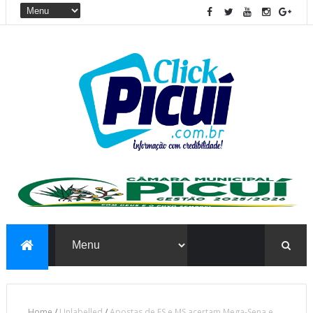
Home
/
Unlabelled
/
Apostas de ES e MS acertam Mega-Sena e