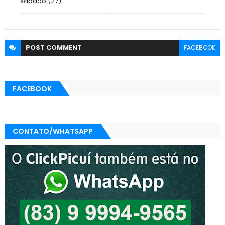
sábado (27).
POST
COMMENT
FACEBOOK
FACEBOOK
CONTATO/WHATSAPP