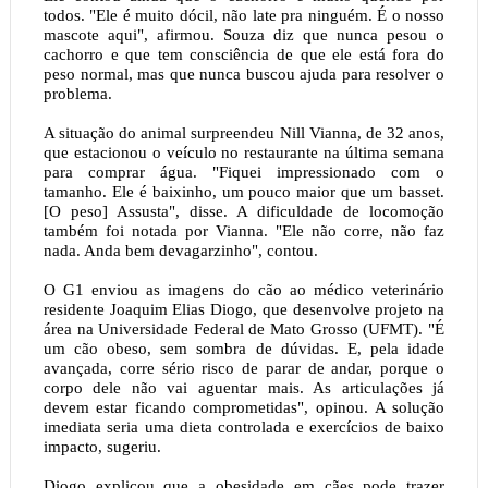
todos. "Ele é muito dócil, não late pra ninguém. É o nosso
mascote aqui", afirmou. Souza diz que nunca pesou o
cachorro e que tem consciência de que ele está fora do
peso normal, mas que nunca buscou ajuda para resolver o
problema.
A situação do animal surpreendeu Nill Vianna, de 32 anos,
que estacionou o veículo no restaurante na última semana
para comprar água. "Fiquei impressionado com o
tamanho. Ele é baixinho, um pouco maior que um basset.
[O peso] Assusta", disse. A dificuldade de locomoção
também foi notada por Vianna. "Ele não corre, não faz
nada. Anda bem devagarzinho", contou.
O G1 enviou as imagens do cão ao médico veterinário
residente Joaquim Elias Diogo, que desenvolve projeto na
área na Universidade Federal de Mato Grosso (UFMT). "É
um cão obeso, sem sombra de dúvidas. E, pela idade
avançada, corre sério risco de parar de andar, porque o
corpo dele não vai aguentar mais. As articulações já
devem estar ficando comprometidas", opinou. A solução
imediata seria uma dieta controlada e exercícios de baixo
impacto, sugeriu.
Diogo explicou que a obesidade em cães pode trazer