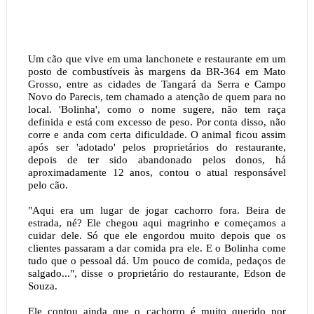
Um cão que vive em uma lanchonete e restaurante em um
posto de combustíveis às margens da BR-364 em Mato
Grosso, entre as cidades de Tangará da Serra e Campo
Novo do Parecis, tem chamado a atenção de quem para no
local. 'Bolinha', como o nome sugere, não tem raça
definida e está com excesso de peso. Por conta disso, não
corre e anda com certa dificuldade. O animal ficou assim
após ser 'adotado' pelos proprietários do restaurante,
depois de ter sido abandonado pelos donos, há
aproximadamente 12 anos, contou o atual responsável
pelo cão.
"Aqui era um lugar de jogar cachorro fora. Beira de
estrada, né? Ele chegou aqui magrinho e começamos a
cuidar dele. Só que ele engordou muito depois que os
clientes passaram a dar comida pra ele. E o Bolinha come
tudo que o pessoal dá. Um pouco de comida, pedaços de
salgado...", disse o proprietário do restaurante, Edson de
Souza.
Ele contou ainda que o cachorro é muito querido por