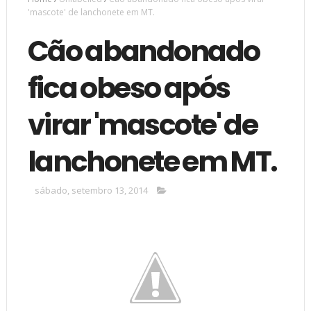
'mascote' de lanchonete em MT.
Cão abandonado
fica obeso após
virar 'mascote' de
lanchonete em MT.
sábado, setembro 13, 2014