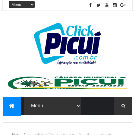
Home
/
Unlabelled
/
Cão abandonado fica obeso após virar