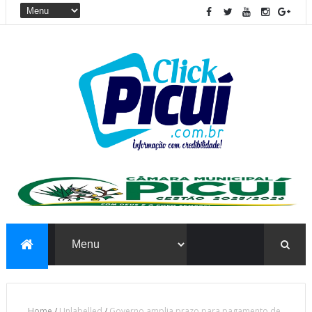
Home
/
Unlabelled
/
Governo amplia prazo para pagamento de