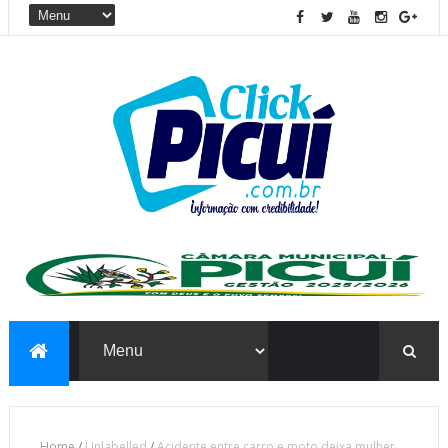
Home
/
Unlabelled
/
Acidente entre carro e moto deixa mulher