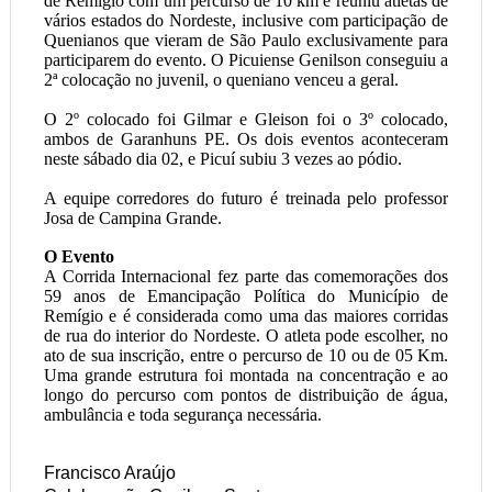
de Remígio com um percurso de 10 km e reuniu atletas de
vários estados do Nordeste, inclusive com participação de
Quenianos que vieram de São Paulo exclusivamente para
participarem do evento. O Picuiense Genilson conseguiu a
2ª colocação no juvenil, o queniano venceu a geral.
O 2º colocado foi Gilmar e Gleison foi o 3º colocado,
ambos de Garanhuns PE. Os dois eventos aconteceram
neste sábado dia 02, e Picuí subiu 3 vezes ao pódio.
A equipe corredores do futuro é treinada pelo professor
Josa de Campina Grande.
O Evento
A Corrida Internacional fez parte das comemorações dos
59 anos de Emancipação Política do Município de
Remígio e é considerada como uma das maiores corridas
de rua do interior do Nordeste. O atleta pode escolher, no
ato de sua inscrição, entre o percurso de 10 ou de 05 Km.
Uma grande estrutura foi montada na concentração e ao
longo do percurso com pontos de distribuição de água,
ambulância e toda segurança necessária.
Francisco Araújo