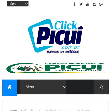
Home
/
Unlabelled
/
Atletas Picuienses participam de duas