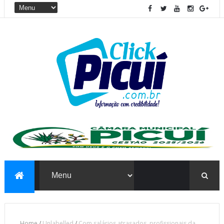
Home
/
Unlabelled
/
Com salários atrasados, profissionais da