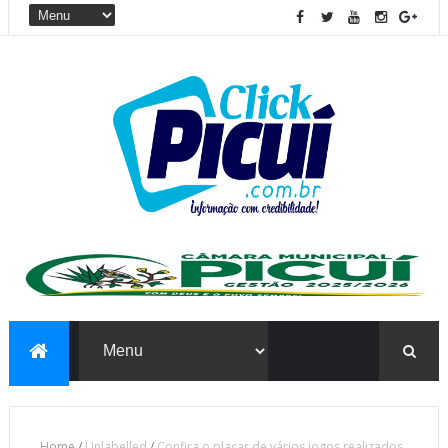
Home
/
Unlabelled
/
Confira o placar de vários jogos realizados