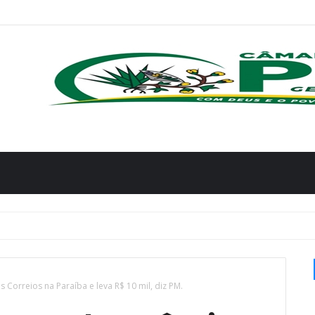
 Correios na Paraíba e leva R$ 10 mil, diz PM.