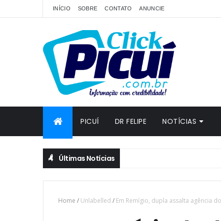
INÍCIO
SOBRE
CONTATO
ANUNCIE
PICUÍ
DR FELIPE
NOTÍCIAS
Últimas Notícias
Home
/
Unlabelled
/
Em Remígio, dupla assalta agência dos