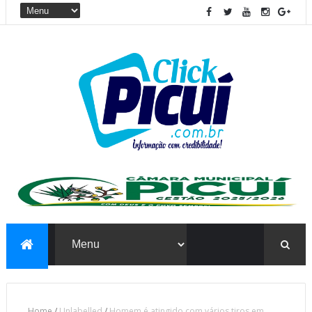
Home
/
Unlabelled
/
Homem é atingido com vários tiros em