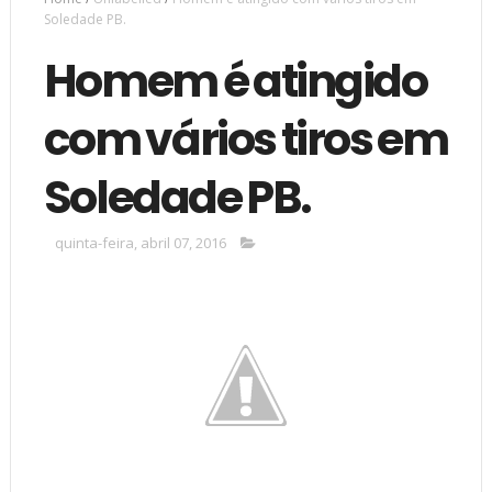
Soledade PB.
Homem é atingido
com vários tiros em
Soledade PB.
quinta-feira, abril 07, 2016