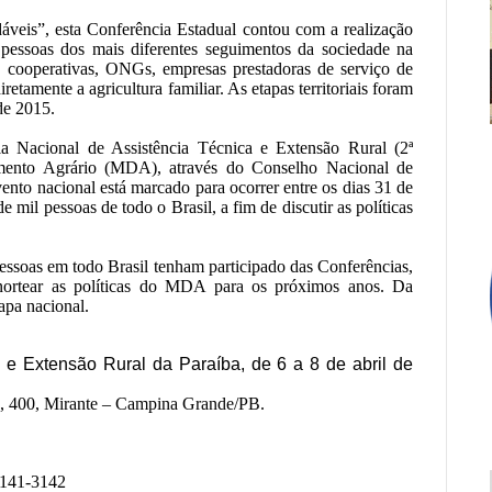
veis”, esta Conferência Estadual contou com a realização
 pessoas dos mais diferentes seguimentos da sociedade na
es, cooperativas, ONGs, empresas prestadoras de serviço de
tamente a agricultura familiar. As etapas territoriais foram
de 2015.
ia Nacional de Assistência Técnica e Extensão Rural (2ª
vimento Agrário (MDA), através do Conselho Nacional de
nto nacional está marcado para ocorrer entre os dias 31 de
e mil pessoas de todo o Brasil, a fim de discutir as políticas
pessoas em todo Brasil tenham participado das Conferências,
nortear as políticas do MDA para os próximos anos. Da
apa nacional.
 e Extensão Rural da Paraíba, de 6 a 8 de abril de
a, 400, Mirante – Campina Grande/PB.
9141-3142