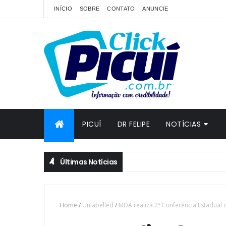
INÍCIO
SOBRE
CONTATO
ANUNCIE
PICUÍ
DR FELIPE
NOTÍCIAS
Últimas Notícias
Home
/
Unlabelled
/
MDA realiza 2ª Conferência Estadual 