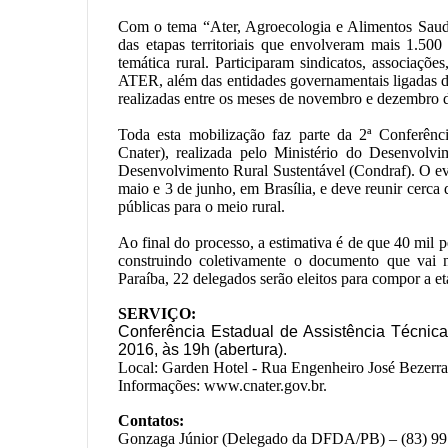
Com o tema “Ater, Agroecologia e Alimentos Saudá
das etapas territoriais que envolveram mais 1.500
temática rural. Participaram sindicatos, associaçõ
ATER, além das entidades governamentais ligadas dire
realizadas entre os meses de novembro e dezembro 
Toda esta mobilização faz parte da 2ª Conferênc
Cnater), realizada pelo Ministério do Desenvol
Desenvolvimento Rural Sustentável (Condraf). O eve
maio e 3 de junho, em Brasília, e deve reunir cerca d
públicas para o meio rural.
Ao final do processo, a estimativa é de que 40 mil 
construindo coletivamente o documento que vai 
Paraíba, 22 delegados serão eleitos para compor a et
SERVIÇO:
Conferência Estadual de Assistência Técnica
2016, às 19h (abertura).
Local: Garden Hotel - Rua Engenheiro José Bezerr
Informações: www.cnater.gov.br.
Contatos:
Gonzaga Júnior (Delegado da DFDA/PB) – (83) 9