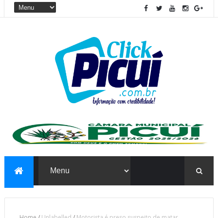
Home
/
Unlabelled
/
Motorista é preso suspeito de matar