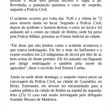
deixou o local sem prestar socorro e fugiu a pé.
Revoltada, a população queimou o carro do suspeito,
segundo a Polícia Civil.
O acidente ocorreu por volta das 7h30 e a vítima de 72
anos morreu ainda no local. Segundo a Polícia Civil,
depois do acidente o homem deixou o carro no local e foi
andando até o centro da cidade de Belém, onde foi preso
pela Polícia Militar, próximo ao Fórum Judicial da cidade.
“Ele disse que não lembra como o acidente aconteceu e
que estava embriagado. Ele fez o teste do bafômetro e o
exame resultou em 2,6 miligramas de álcool por litro de ar,
bem acima do limite permito. Ele foi autuado em flagrante
por dirigir embriagado e também pela morte do
agricultor”, disse o escrivão José Pereira Cunha.
Ainda na tarde deste domingo, o suspeito estava preso na
carceragem da Polícia Civil, na cidade de Guarabira, no
Brejo. Entretanto, ele deverá ser encaminhado para a
cadeira pública da cidade de Belém na manhã da segunda-
feira (25). O caso está sendo investigado pelo delegado
Ivanildo Moraes de Medeiros.