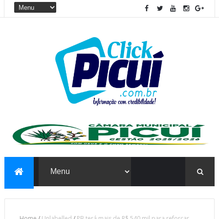
Home
/
Unlabelled
/
PB terá mais de R$ 540 mil para reforçar