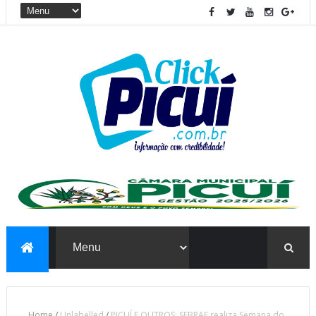
Home
/
Unlabelled
/
PICUÍ E OUTROS: SEBRAE realiza Semana do