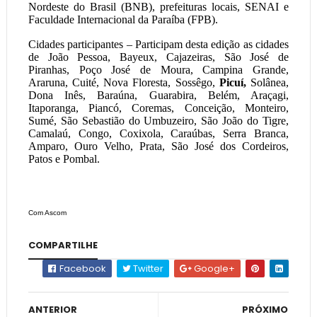
Nordeste do Brasil (BNB), prefeituras locais, SENAI e
Faculdade Internacional da Paraíba (FPB).
Cidades participantes – Participam desta edição as cidades
de João Pessoa, Bayeux, Cajazeiras, São José de
Piranhas, Poço José de Moura, Campina Grande,
Araruna, Cuité, Nova Floresta, Sossêgo,
Picuí,
Solânea,
Dona Inês, Baraúna, Guarabira, Belém, Araçagi,
Itaporanga, Piancó, Coremas, Conceição, Monteiro,
Sumé, São Sebastião do Umbuzeiro, São João do Tigre,
Camalaú, Congo, Coxixola, Caraúbas, Serra Branca,
Amparo, Ouro Velho, Prata, São José dos Cordeiros,
Patos e Pombal.
Com Ascom
COMPARTILHE
Facebook
Twitter
Google+
ANTERIOR
PRÓXIMO