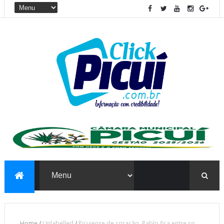
Home
/
Unlabelled
/
Picuiense de coração, Pablo fica entre os