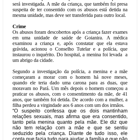
será investigada. A mãe da criança, que também foi presa
suspeita de ter consentido com os abusos está detida na
mesma unidade, mas deve ser transferida para outro local.
Crime
Os abusos foram descobertos após a criança fazer exames
em uma unidade de saúde de Goianira. A médica
examinou a criança e, após constatar que ela estava
grávida, acionou o Conselho Tutelar e a polícia, que
instaurou o inquérito. Do hospital, a menina foi levada a
um abrigo da cidade.
Segundo a investigação da polícia, a menina e a mãe
começaram a morar com o homem há nove meses,
quando ele teria dado uma carona para as duas, que
moravam no Pará. Um mês depois o homem começou a
praticar os abusos, com o consentimento da mãe, de 41
anos, que também foi detida. De acordo com a mulher, a
filha perdeu a virgindade aos 6 anos com um dos irmãos.
“O suspeito confessa que os dois mantinham
relações sexuais, mas afirma que era consentido,
tanto pela menina quanto pela mãe. Ele diz que
não tem relação com a mãe e que se sentiu
seduzido pela criança. Diante de tudo isso, ele
conta que fazia tudo para ajudar a família e que não