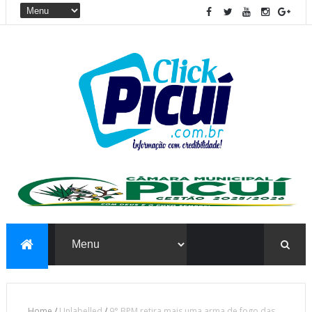
Home
/
Unlabelled
/
9° BPM retira mais uma arma de fogo das