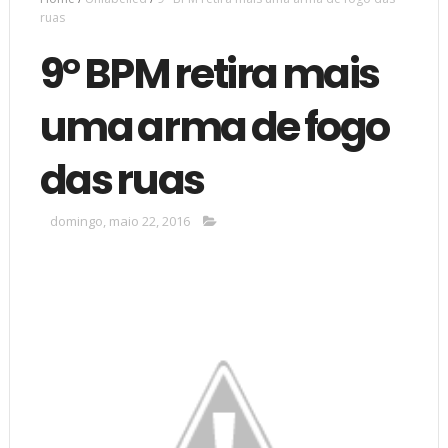
ruas
9° BPM retira mais
uma arma de fogo
das ruas
domingo, maio 22, 2016