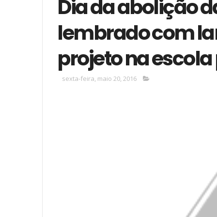
Dia da abolição d
lembrado com l
projeto na escola
sexta-feira, maio 20, 2016