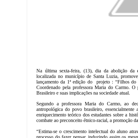
Na última sexta-feira, (13), dia da abolição da
localizada no município de Santa Luzia, promove
lançamento da 1ª edição do projeto : “Filhos do B
Coordenado pela professora Maria do Carmo. O 
Brasileiro e suas implicações na sociedade atual.
Segundo a professora Maria do Carmo, ao dec
antropológica do povo brasileiro, essencialmente 
enriquecimento teórico dos estudantes sobre a histó
combate ao preconceito étnico-racial, a promoção da
“Estima-se o crescimento intelectual do aluno atr
processo do fazer pensar, induzindo assim os mesm