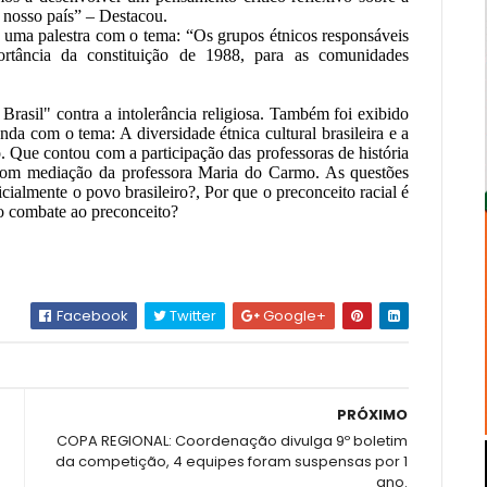
m nosso país” – Destacou.
u uma palestra com o tema: “Os grupos étnicos responsáveis
ortância da constituição de 1988, para as comunidades
rasil" contra a intolerância religiosa. Também foi exibido
nda com o tema: A diversidade étnica cultural brasileira e a
 Que contou com a participação das professoras de história
 com mediação da professora Maria do Carmo. As questões
ialmente o povo brasileiro?, Por que o preconceito racial é
no combate ao preconceito?
Facebook
Twitter
Google+
PRÓXIMO
COPA REGIONAL: Coordenação divulga 9º boletim
da competição, 4 equipes foram suspensas por 1
ano.