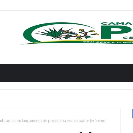
lembrado com lançamento de projeto na escola padre Jerônimo.