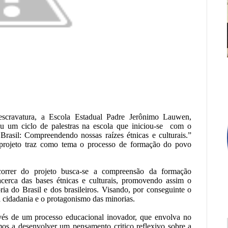
 escravatura, a Escola Estadual Padre Jerônimo Lauwen,
u um ciclo de palestras na escola que iniciou-se com o
rasil: Compreendendo nossas raízes étnicas e culturais.”
projeto traz como tema o processo de formação do povo
orrer do projeto busca-se a compreensão da formação
acerca das bases étnicas e culturais, promovendo assim o
ria do Brasil e dos brasileiros. Visando, por conseguinte o
 cidadania e o protagonismo das minorias.
avés de um processo educacional inovador, que envolva no
os a desenvolver um pensamento critico reflexivo sobre a