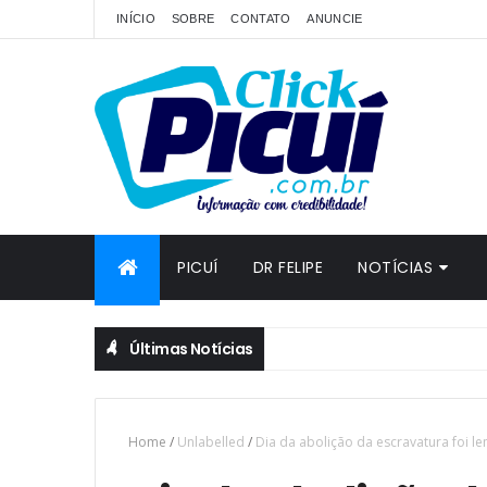
INÍCIO
SOBRE
CONTATO
ANUNCIE
PICUÍ
DR FELIPE
NOTÍCIAS
Últimas Notícias
Home
/
Unlabelled
/
Dia da abolição da escravatura foi 