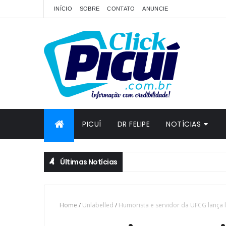
INÍCIO
SOBRE
CONTATO
ANUNCIE
PICUÍ
DR FELIPE
NOTÍCIAS
Últimas Notícias
Home
/
Unlabelled
/
Humorista e servidor da UFCG lança li