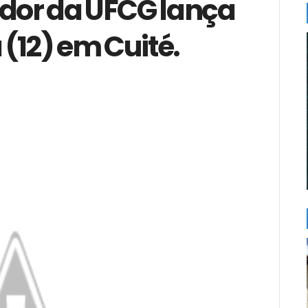
idor da UFCG lança
 (12) em Cuité.