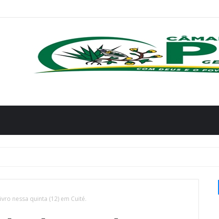
vro nessa quinta (12) em Cuité.