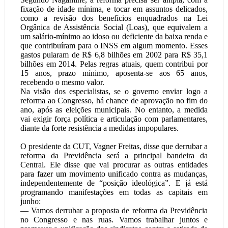
fixação de idade mínima, e tocar em assuntos delicados,
como a revisão dos benefícios enquadrados na Lei
Orgânica de Assistência Social (Loas), que equivalem a
um salário-mínimo ao idoso ou deficiente da baixa renda e
que contribuíram para o INSS em algum momento. Esses
gastos pularam de R$ 6,8 bilhões em 2002 para R$ 35,1
bilhões em 2014. Pelas regras atuais, quem contribui por
15 anos, prazo mínimo, aposenta-se aos 65 anos,
recebendo o mesmo valor.
Na visão dos especialistas, se o governo enviar logo a
reforma ao Congresso, há chance de aprovação no fim do
ano, após as eleições municipais. No entanto, a medida
vai exigir força política e articulação com parlamentares,
diante da forte resistência a medidas impopulares.
O presidente da CUT, Vagner Freitas, disse que derrubar a
reforma da Previdência será a principal bandeira da
Central. Ele disse que vai procurar as outras entidades
para fazer um movimento unificado contra as mudanças,
independentemente de “posição ideológica”. E já está
programando manifestações em todas as capitais em
junho:
— Vamos derrubar a proposta de reforma da Previdência
no Congresso e nas ruas. Vamos trabalhar juntos e