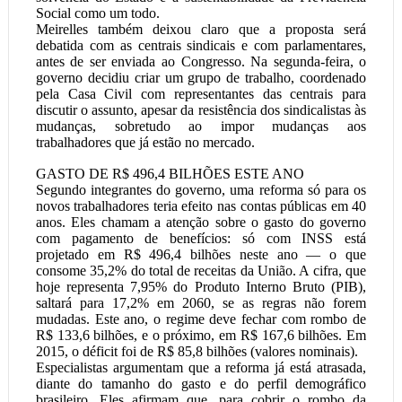
Social como um todo.
Meirelles também deixou claro que a proposta será
debatida com as centrais sindicais e com parlamentares,
antes de ser enviada ao Congresso. Na segunda-feira, o
governo decidiu criar um grupo de trabalho, coordenado
pela Casa Civil com representantes das centrais para
discutir o assunto, apesar da resistência dos sindicalistas às
mudanças, sobretudo ao impor mudanças aos
trabalhadores que já estão no mercado.
GASTO DE R$ 496,4 BILHÕES ESTE ANO
Segundo integrantes do governo, uma reforma só para os
novos trabalhadores teria efeito nas contas públicas em 40
anos. Eles chamam a atenção sobre o gasto do governo
com pagamento de benefícios: só com INSS está
projetado em R$ 496,4 bilhões neste ano — o que
consome 35,2% do total de receitas da União. A cifra, que
hoje representa 7,95% do Produto Interno Bruto (PIB),
saltará para 17,2% em 2060, se as regras não forem
mudadas. Este ano, o regime deve fechar com rombo de
R$ 133,6 bilhões, e o próximo, em R$ 167,6 bilhões. Em
2015, o déficit foi de R$ 85,8 bilhões (valores nominais).
Especialistas argumentam que a reforma já está atrasada,
diante do tamanho do gasto e do perfil demográfico
brasileiro. Eles afirmam que, para cobrir o rombo da