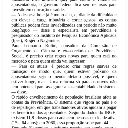
aposentadoria, o governo federal fica sem recursos para
investir em educação e saúde.
— A despesa hoje já é muito alta, e, diante da dificuldade
em elevar a carga tributária e cortar gastos, as contas
públicas podem ficar inviabilizadas em período não muito
longínquo — disse o especialista em previdência e
pesquisador do Instituto de Pesquisa Econômica Aplicada
(Ipea), Rogério Nagamine.
Para Leonardo Rolim, consultor da Comissão de
Orçamento da Câmara e ex-secretário de Previdência
Social, é preciso criar regras novas para quem está no
mercado e para quem ainda vai ingressar.
— Para os atuais, é preciso criar regras suaves de
transição de modo que, quem estiver próximo da
aposentadoria seja o menos afetado possível, e quem
estiver longe, mais. Uma reforma só para os novos não
tem potencial para assegurar a sustentabilidade do sistema
— disse.
O rápido envelhecimento da população brasileira afeta as
contas da Previdência. O sistema que vigora no país é o
de repartição, em que trabalhadores ativos ajudam a pagar
os benefícios dos aposentados. Segundo dados do IBGE,
existem 11,8 idosos para cada cem pessoas em idade ativa
(15 a 64 anos); em 2060, essa proporção sobe para 44.
Segundo Nagamine, a reforma precisa ser ampla, com a