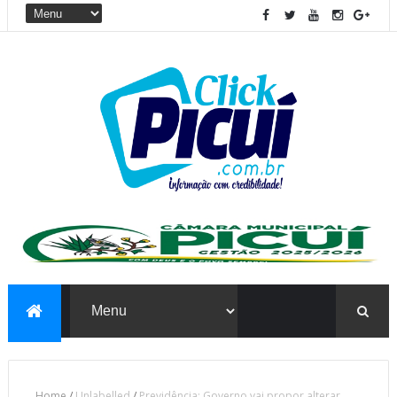
Home
/
Unlabelled
/
Previdência: Governo vai propor alterar