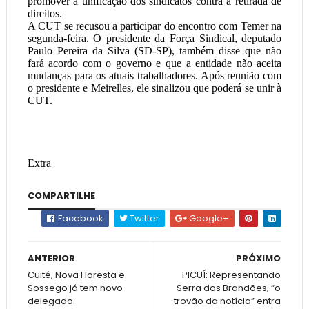
promover a unificação dos sindicatos contra a retirada de
direitos.
A CUT se recusou a participar do encontro com Temer na
segunda-feira. O presidente da Força Sindical, deputado
Paulo Pereira da Silva (SD-SP), também disse que não
fará acordo com o governo e que a entidade não aceita
mudanças para os atuais trabalhadores. Após reunião com
o presidente e Meirelles, ele sinalizou que poderá se unir à
CUT.
Extra
COMPARTILHE
Facebook
Twitter
Google+
ANTERIOR
PRÓXIMO
Cuité, Nova Floresta e
PICUÍ: Representando
Sossego já tem novo
Serra dos Brandões, “o
delegado.
trovão da notícia” entra