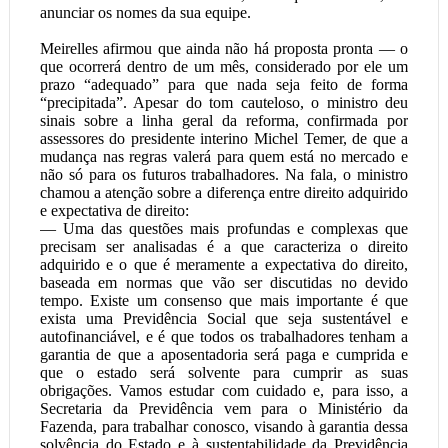
anunciar os nomes da sua equipe.
Meirelles afirmou que ainda não há proposta pronta — o
que ocorrerá dentro de um mês, considerado por ele um
prazo “adequado” para que nada seja feito de forma
“precipitada”. Apesar do tom cauteloso, o ministro deu
sinais sobre a linha geral da reforma, confirmada por
assessores do presidente interino Michel Temer, de que a
mudança nas regras valerá para quem está no mercado e
não só para os futuros trabalhadores. Na fala, o ministro
chamou a atenção sobre a diferença entre direito adquirido
e expectativa de direito:
— Uma das questões mais profundas e complexas que
precisam ser analisadas é a que caracteriza o direito
adquirido e o que é meramente a expectativa do direito,
baseada em normas que vão ser discutidas no devido
tempo. Existe um consenso que mais importante é que
exista uma Previdência Social que seja sustentável e
autofinanciável, e é que todos os trabalhadores tenham a
garantia de que a aposentadoria será paga e cumprida e
que o estado será solvente para cumprir as suas
obrigações. Vamos estudar com cuidado e, para isso, a
Secretaria da Previdência vem para o Ministério da
Fazenda, para trabalhar conosco, visando à garantia dessa
solvência do Estado e à sustentabilidade da Previdência