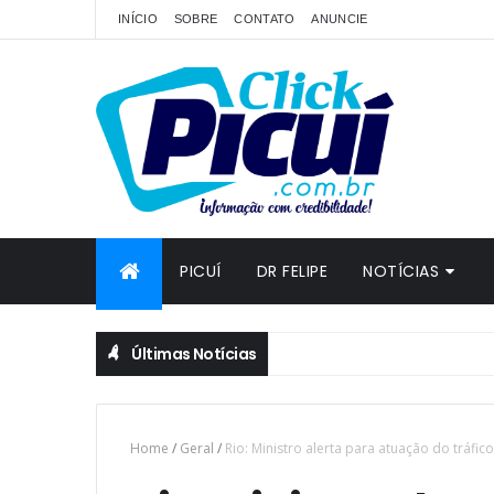
INÍCIO
SOBRE
CONTATO
ANUNCIE
PICUÍ
DR FELIPE
NOTÍCIAS
Últimas Notícias
Home
/
Geral
/
Rio: Ministro alerta para atuação do tráfico