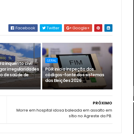
Facebook
Twitter
Google+
GERAL
a inquérito civil
gar irregularidades
PGR inicia inspeção dos
o de saúde de
códigos-fonte dos sistemas
das Eleições 2026
PRÓXIMO
Morre em hospital idosa baleada em assalto em
sítio no Agreste da PB.