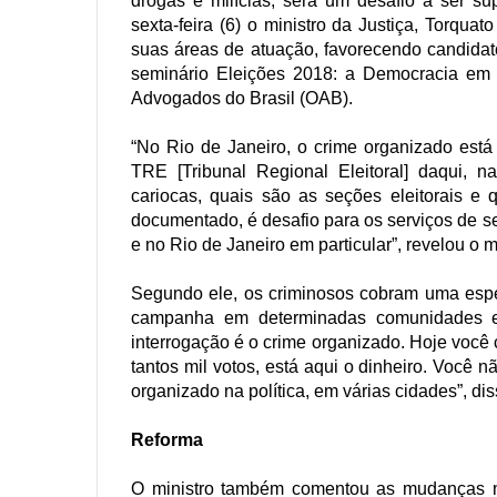
drogas e milícias, será um desafio a ser s
sexta-feira (6) o ministro da Justiça, Torqua
suas áreas de atuação, favorecendo candidat
seminário Eleições 2018: a Democracia em 
Advogados do Brasil (OAB).
“No Rio de Janeiro, o crime organizado está
TRE [Tribunal Regional Eleitoral] daqui, 
cariocas, quais são as seções eleitorais e
documentado, é desafio para os serviços de s
e no Rio de Janeiro em particular”, revelou o mi
Segundo ele, os criminosos cobram uma espé
campanha em determinadas comunidades e 
interrogação é o crime organizado. Hoje voc
tantos mil votos, está aqui o dinheiro. Você 
organizado na política, em várias cidades”, di
Reforma
O ministro também comentou as mudanças na