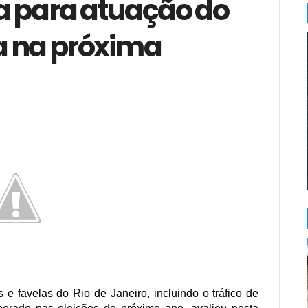
rta para atuação do
ia na próxima
e favelas do Rio de Janeiro, incluindo o tráfico de