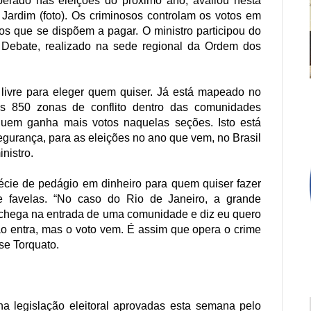
uperado nas eleições do próximo ano, avaliou nesta
to Jardim (foto). Os criminosos controlam os votos em
os que se dispõem a pagar. O ministro participou do
Debate, realizado na sede regional da Ordem dos
 livre para eleger quem quiser. Já está mapeado no
nas 850 zonas de conflito dentro das comunidades
 quem ganha mais votos naquelas seções. Isto está
egurança, para as eleições no ano que vem, no Brasil
nistro.
cie de pedágio em dinheiro para quem quiser fazer
favelas. “No caso do Rio de Janeiro, a grande
ê chega na entrada de uma comunidade e diz eu quero
não entra, mas o voto vem. É assim que opera o crime
sse Torquato.
 legislação eleitoral aprovadas esta semana pelo