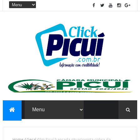
Home
/
Geral
/
Em Picuí bancada situacionista cobra da