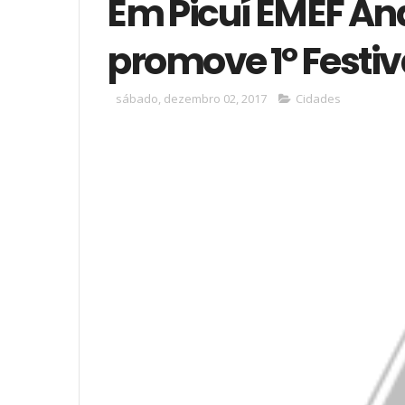
Em Picuí EMEF A
promove 1º Festiv
sábado, dezembro 02, 2017
Cidades