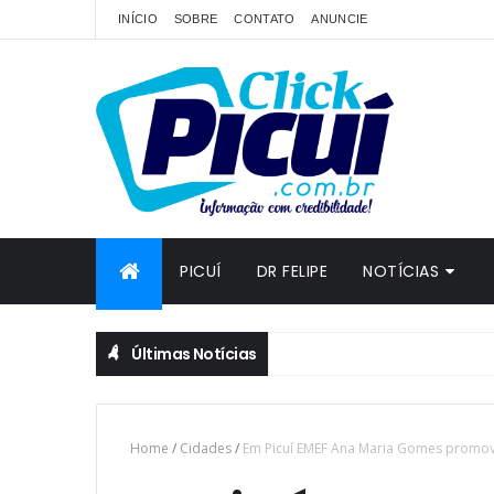
INÍCIO
SOBRE
CONTATO
ANUNCIE
PICUÍ
DR FELIPE
NOTÍCIAS
Últimas Notícias
Home
/
Cidades
/
Em Picuí EMEF Ana Maria Gomes promove 