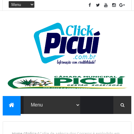
Home
/
Polícia
/
Cofre de agência dos Correios é explodido em