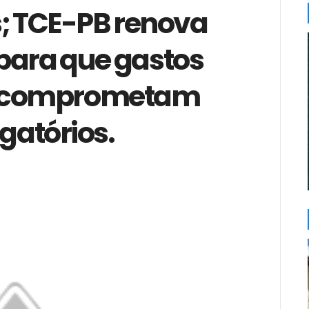
s; TCE-PB renova
s para que gastos
ão comprometam
gatórios.