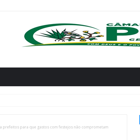
a a prefeitos para que gastos com festejos não comprometam