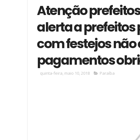
Atenção prefeito
alerta a prefeito
com festejos n
pagamentos obri
quinta-feira, maio 10, 2018
Paraíba