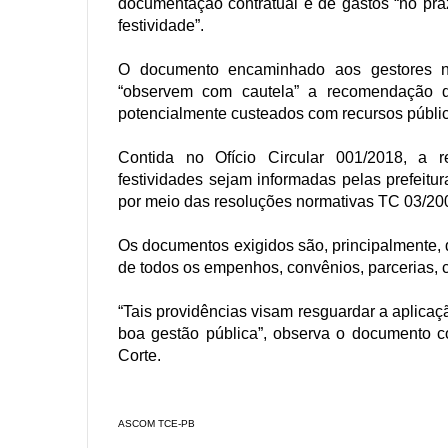
documentação contratual e de gastos “no pra
festividade”.
O documento encaminhado aos gestores ne
“observem com cautela” a recomendação d
potencialmente custeados com recursos públi
Contida no Ofício Circular 001/2018, a
festividades sejam informadas pelas prefeit
por meio das resoluções normativas TC 03/20
Os documentos exigidos são, principalmente, 
de todos os empenhos, convênios, parcerias, c
“Tais providências visam resguardar a aplicaç
boa gestão pública”, observa o documento 
Corte.
ASCOM TCE-PB