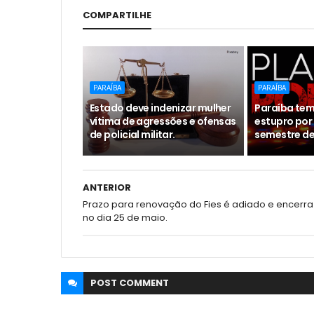
COMPARTILHE
PARAÍBA
PARAÍBA
Estado deve indenizar mulher
Paraíba tem
vítima de agressões e ofensas
estupro por 
de policial militar.
semestre de
ANTERIOR
Prazo para renovação do Fies é adiado e encerra
no dia 25 de maio.
POST
COMMENT