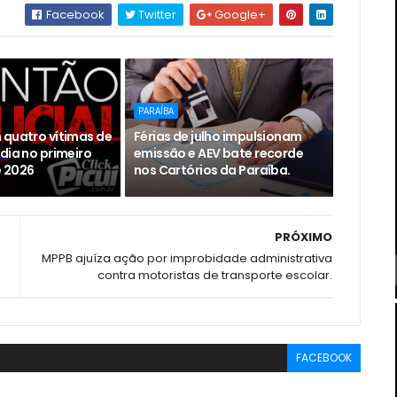
Facebook
Twitter
Google+
PARAÍBA
 quatro vítimas de
Férias de julho impulsionam
dia no primeiro
emissão e AEV bate recorde
 2026
nos Cartórios da Paraíba.
PRÓXIMO
MPPB ajuíza ação por improbidade administrativa
contra motoristas de transporte escolar.
FACEBOOK