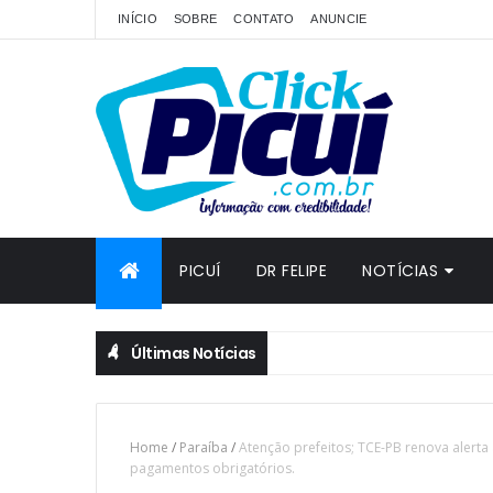
INÍCIO
SOBRE
CONTATO
ANUNCIE
PICUÍ
DR FELIPE
NOTÍCIAS
Últimas Notícias
Home
/
Paraíba
/
Atenção prefeitos; TCE-PB renova alert
pagamentos obrigatórios.