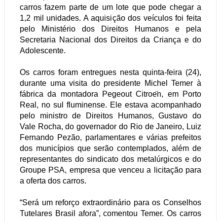
carros fazem parte de um lote que pode chegar a
1,2 mil unidades. A aquisi
çã
o dos ve
í
culos foi feita
pelo Minist
é
rio dos Direitos Humanos e pela
Secretaria Nacional dos Direitos da Crianç
a
e do
Adolescente.
Os carros foram entregues nesta quinta-feira (24),
durante uma visita do presidente Michel Temer à
fábrica da montadora Pegeout Citroe
n, em Porto
Real, no sul fluminense. Ele estava acompanhado
pelo ministro de Direitos Humanos, Gustavo do
Vale Rocha, do governador do Rio de Janeiro, Luiz
Fernando Pezão, parlamentares e várias prefeitos
dos municípios que serão contemplados, além de
representantes do sindicato dos metalúrgicos e do
Groupe PSA, empresa que venceu a licitação para
a oferta dos carros.
“Será um reforço extraordinário para os Conselhos
Tutelares Brasil afora”, comentou Temer. Os carros