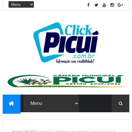
Home
/
Brasil
/
Conselhos tutelares receberão carros novos e