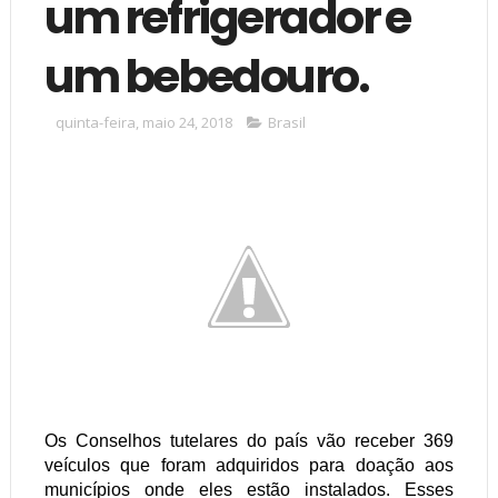
um refrigerador e
um bebedouro.
quinta-feira, maio 24, 2018
Brasil
Os Conselhos tutelares do país vão receber 369
veículos que foram adquiridos para doaç
ã
o aos
municípios onde eles est
ã
o instalados. Esses