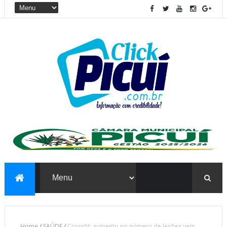
Home
/
SAÚDE
/
Crossfit: aumento no número de lesões vem