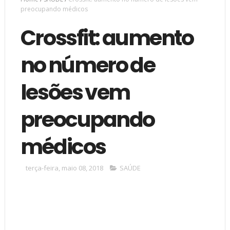
preocupando médicos
Crossfit: aumento
no número de
lesões vem
preocupando
médicos
terça-feira, maio 08, 2018
SAÚDE