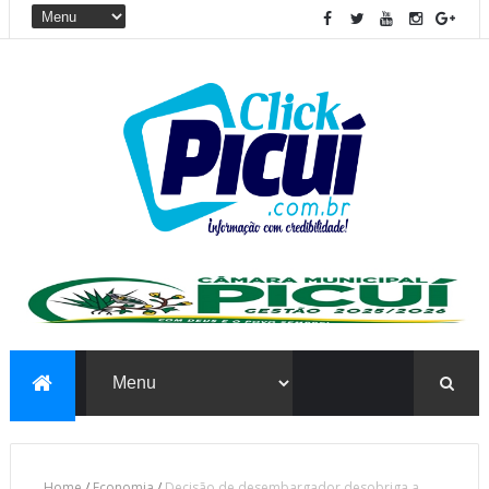
Home
/
Economia
/
Decisão de desembargador desobriga a