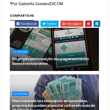
*
Por Gabriella Guedes/DICOM
COMPARTILHE
Facebook
Twitter
Google+
ECONOMIA
Pix amplia participação nos pagamentos em
bares e restaurantes.
ECONOMIA
Pisos salariais nos municípios: se aprovadas,
proposições podem impactar cofres em mais de