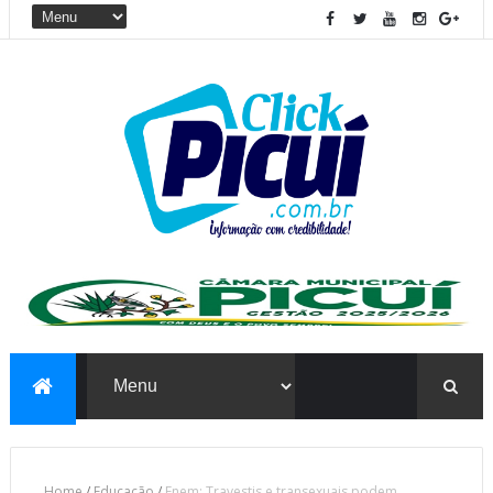
Home
/
Educação
/
Enem: Travestis e transexuais podem