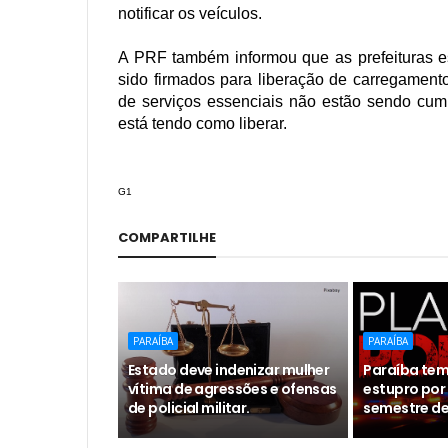
notificar os veículos.
A PRF também informou que as prefeituras e
sido firmados para liberação de carregament
de serviços essenciais não estão sendo cum
está tendo como liberar.
G1
COMPARTILHE
PARAÍBA
PARAÍBA
Estado deve indenizar mulher
Paraíba tem
vítima de agressões e ofensas
estupro por 
de policial militar.
semestre de