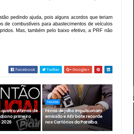
stão pedindo ajuda, pois alguns acordos que teriam
os de combustíveis para abastecimentos de veículos
pridos. Mas, também pelo baixo efetivo, a PRF não
Facebook
Twitter
Google+
PARAÍBA
 quatro vítimas de
Férias de julho impulsionam
dia no primeiro
emissão e AEV bate recorde
 2026
nos Cartórios da Paraíba.