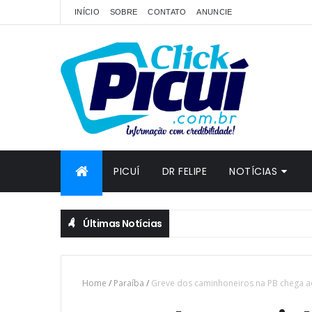
INÍCIO
SOBRE
CONTATO
ANUNCIE
PICUÍ
DR FELIPE
NOTÍCIAS
Últimas Notícias
Home
/
Paraíba
/
Greve dos caminhoneiros na PB chega ao 6