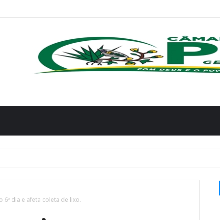
º dia e afeta coleta de lixo.