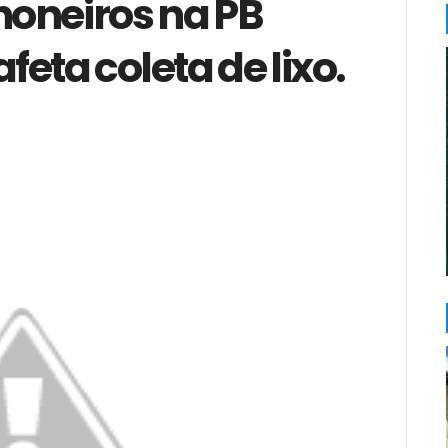
oneiros na PB
feta coleta de lixo.