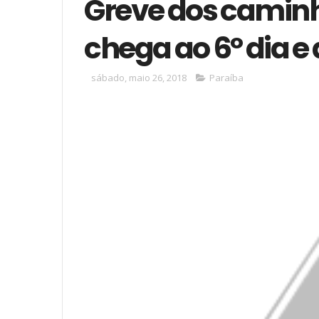
Greve dos caminh
chega ao 6º dia e a
sábado, maio 26, 2018
Paraíba