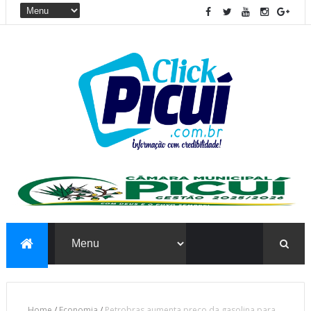
Home
/
Economia
/
Petrobras aumenta preço da gasolina para