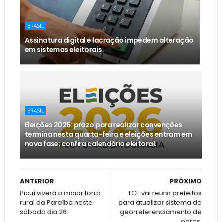
BRASIL
Assinatura digital e lacração impedem alteração
em sistemas eleitorais.
BRASIL
Eleições 2026: prazo para realizar convenções
termina nesta quarta-feira e eleições entram em
nova fase; confira calendário eleitoral.
ANTERIOR
PRÓXIMO
Picuí viverá o maior forró
TCE vai reunir prefeitos
rural da Paraíba neste
para atualizar sistema de
sábado dia 26.
georreferenciamento de
obras.