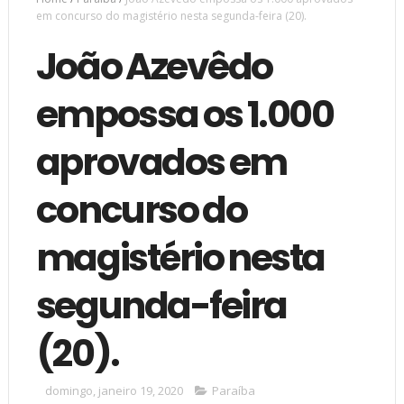
em concurso do magistério nesta segunda-feira (20).
João Azevêdo
empossa os 1.000
aprovados em
concurso do
magistério nesta
segunda-feira
(20).
domingo, janeiro 19, 2020
Paraíba