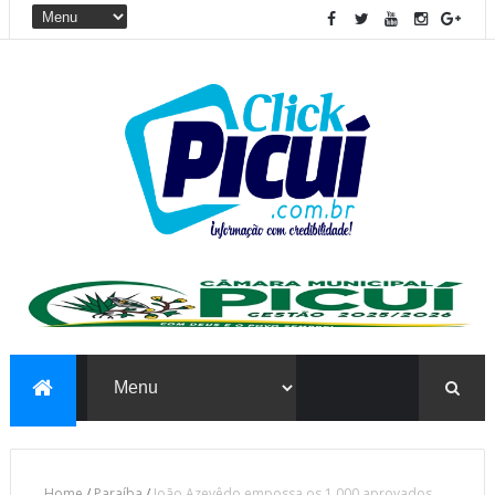
Home
/
Paraíba
/
João Azevêdo empossa os 1.000 aprovados