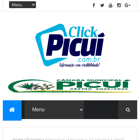
Home
/
Economia
/
Petrobras reduz preço da gasolina e diesel