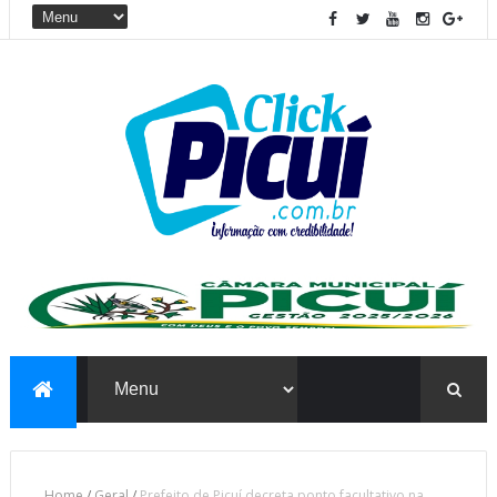
Home
/
Geral
/
Prefeito de Picuí decreta ponto facultativo na