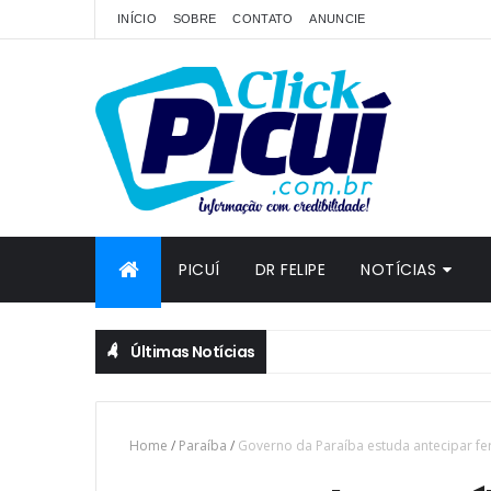
INÍCIO
SOBRE
CONTATO
ANUNCIE
PICUÍ
DR FELIPE
NOTÍCIAS
Últimas Notícias
Home
/
Paraíba
/
Governo da Paraíba estuda antecipar feri