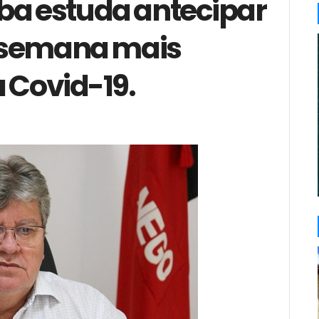
ba estuda antecipar
r 'semana mais
a Covid-19.