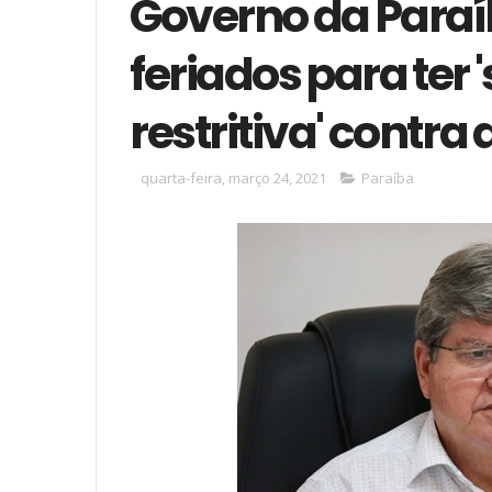
Governo da Paraí
feriados para te
restritiva' contra 
quarta-feira, março 24, 2021
Paraíba