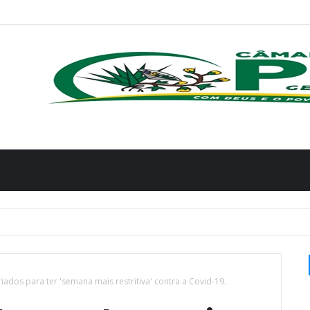
ados para ter 'semana mais restritiva' contra a Covid-19.