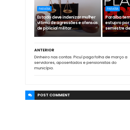
PARAÍBA
PARAÍBA
Estado deve indenizar mulher
Paraíba tem
vítima de agressões e ofensas
estupro por 
de policial militar.
semestre de
ANTERIOR
Dinheiro nas contas. Picuí paga folha de março a
servidores, aposentados e pensionistas do
município.
POST
COMMENT