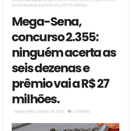
as seis dezenas e prêmio vai a R$ 27 milhões.
Mega-Sena,
concurso 2.355:
ninguém acerta as
seis dezenas e
prêmio vai a R$ 27
milhões.
quarta-feira, março 24, 2021
LOTERIAS