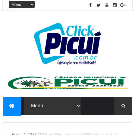
Home
/
LOTERIAS
/
Mega-Sena, concurso 2.355: ninguém acerta