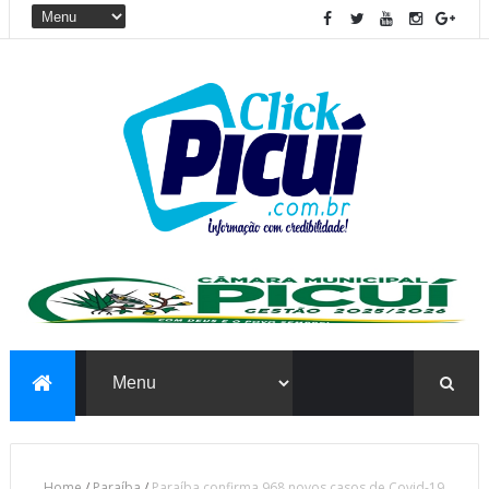
Home
/
Paraíba
/
Paraíba confirma 968 novos casos de Covid-19