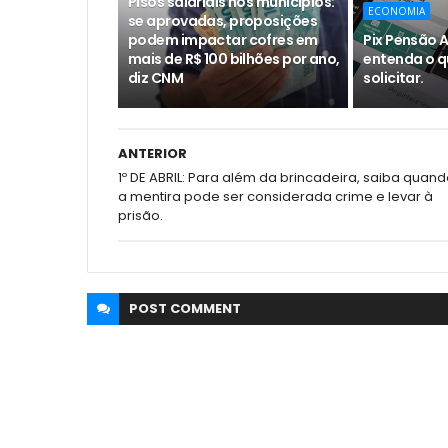
Pisos salariais nos municípios:
ECONOMIA
se aprovadas, proposições
podem impactar cofres em
Pix Pensão A
mais de R$ 100 bilhões por ano,
entenda o q
diz CNM
solicitar.
ANTERIOR
1º DE ABRIL: Para além da brincadeira, saiba quan
a mentira pode ser considerada crime e levar à
prisão.
POST
COMMENT