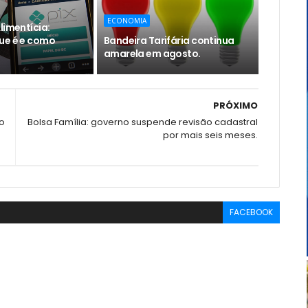
ECONOMIA
limentícia:
ue é e como
Bandeira Tarifária continua
amarela em agosto.
PRÓXIMO
do
Bolsa Família: governo suspende revisão cadastral
por mais seis meses.
FACEBOOK