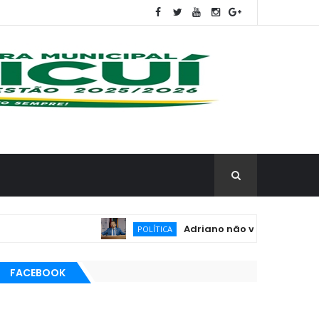
Adriano não vai à convenção de Luca
POLÍTICA
FACEBOOK