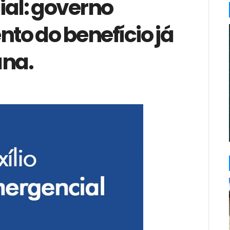
ial: governo
o do benefício já
na.