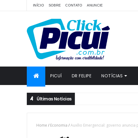
INÍCIO
SOBRE
CONTATO
ANUNCIE
PICUÍ
DR FELIPE
NOTÍCIAS
Últimas Notícias
Home
/
Economia
/
Auxílio Emergencial: governo anuncia