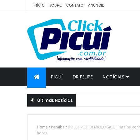
INÍCIO
SOBRE
CONTATO
ANUNCIE
PICUÍ
DR FELIPE
NOTÍCIAS
Últimas Notícias
Home
/
Paraíba
/
BOLETIM EPIDEMIOLÓGICO: Paraíba confi
horas.