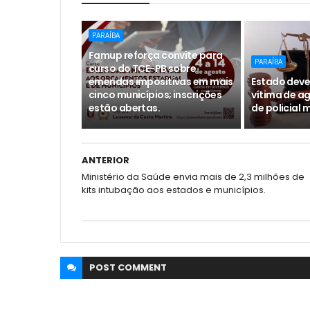
PARAÍBA
Famup reforça convite para
PARAÍBA
curso do TCE-PB sobre
emendas impositivas em mais
Estado deve
cinco municípios; inscrições
vítima de a
estão abertas.
de policial m
ANTERIOR
Ministério da Saúde envia mais de 2,3 milhões de
kits intubação aos estados e municípios.
POST
COMMENT