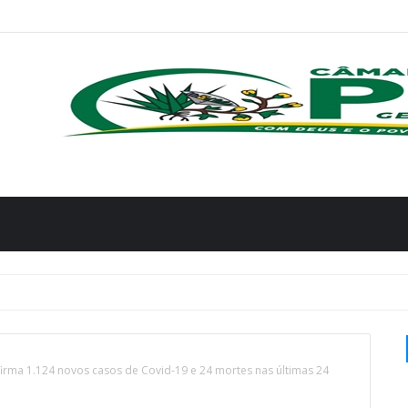
rma 1.124 novos casos de Covid-19 e 24 mortes nas últimas 24