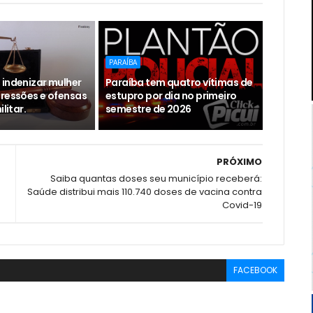
PARAÍBA
 indenizar mulher
Paraíba tem quatro vítimas de
gressões e ofensas
estupro por dia no primeiro
ilitar.
semestre de 2026
PRÓXIMO
Saiba quantas doses seu município receberá:
Saúde distribui mais 110.740 doses de vacina contra
Covid-19
FACEBOOK