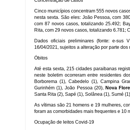
Concentração de casos
Cinco municípios concentram 555 novos casos
nesta sexta. São eles: João Pessoa, com 38
com 87 novos casos, totalizando 25.492; Ba
Rita, com 29 novos casos, totalizando 6.781; 
Dados oficiais preliminares (fonte: e-sus
16/04/2021, sujeitos a alteração por parte dos
Óbitos
Até esta sexta, 215 cidades paraibanas regis
neste boletim ocorreram entre residentes do
Borborema (1), Cabedelo (1), Campina Gran
Gurinhém (1), João Pessoa (20),
Nova Flores
Santa Rita (2), Sapé (1), Solânea (1), Sumé (1)
As vítimas são 21 homens e 19 mulheres, com
foram as comorbidades mais frequentes e 10 
Ocupação de leitos Covid-19