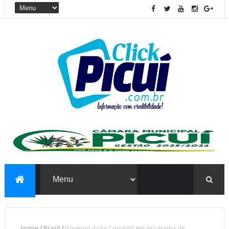
Home
/
Brasil
/
Governo inclui Correios em programa de