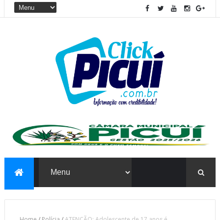
Home
/
Polícia
/
ATENÇÃO: Adolescente de 17 anos é