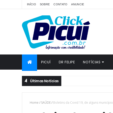
INÍCIO
SOBRE
CONTATO
ANUNCIE
PICUÍ
DR FELIPE
NOTÍCIAS
Últimas Notícias
Home
/
SAÚDE
/
Boletins da Covid 19, de alguns municípios