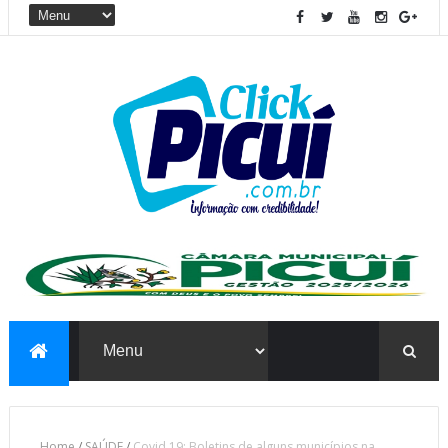
Home
/
SAÚDE
/
Covid 19: Boletins de alguns municípios na