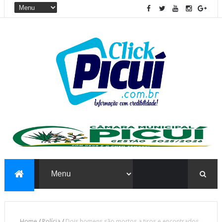
Home
/
Polícia
/
Dois homens são mortos a tiros e encontrados