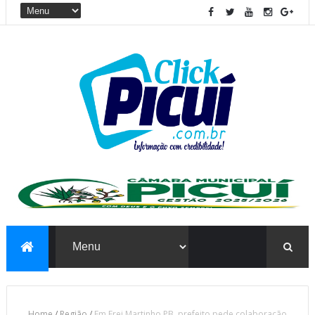
Home
/
Região
/
Em Frei Martinho PB, prefeito pede colaboração