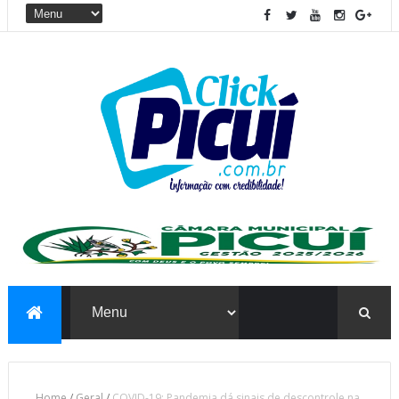
Home
/
Geral
/
COVID-19: Pandemia dá sinais de descontrole na