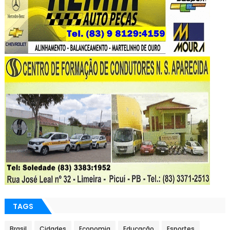
TAGS
Brasil
Cidades
Economia
Educação
Esportes