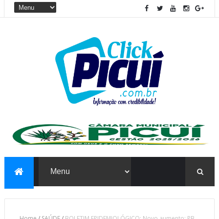
Home
/
SAÚDE
/
BOLETIM EPIDEMIOLÓGICO: Novo aumento: PB