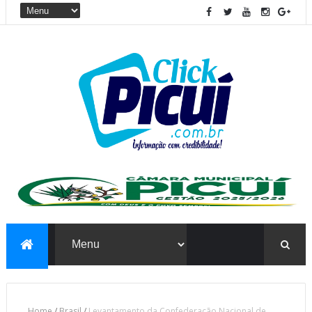
Home
/
Brasil
/
Levantamento da Confederação Nacional de