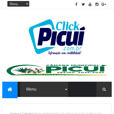
Home
/
Cidades
/
Nas festividades de emancipação política de