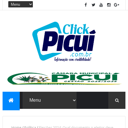
Home
/
Política
/
Eleições 2024: Qual documento o eleitor deve